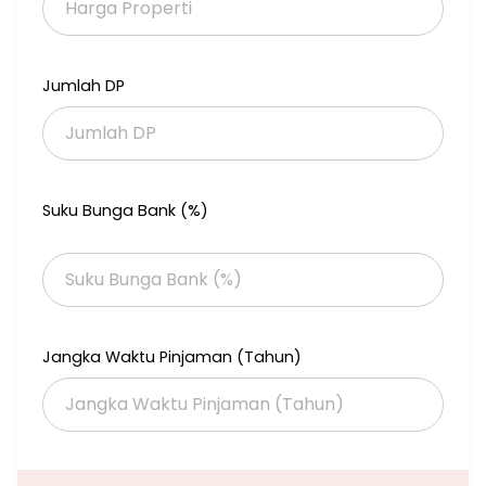
ada ijin usaha padel dan restoran
ada PBG (IMB)
Rp 40M nego
Jumlah DP
Suku Bunga Bank (%)
Jangka Waktu Pinjaman (Tahun)