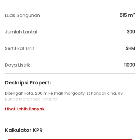
2
Luas Bangunan
515
m
Jumlah Lantai
300
Sertifikat Unit
SHM
Daya Listrik
11000
Deskripsi Properti
Ditengah kota, 200 m ke mall margocity, st Pondok cina, RS
Bunda Margonda, pintu tol
Lihat Lebih Banyak
Kalkulator KPR