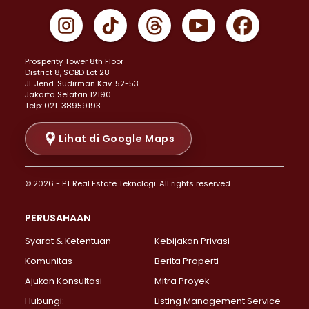
Properti Dijual di Gambir >
Properti Dijual di Johar Baru >
Properti Dijual di Kemayoran >
Prosperity Tower 8th Floor
Properti Dijual di Menteng >
District 8, SCBD Lot 28
Properti Dijual di Senen >
JI. Jend. Sudirman Kav. 52-53
Jakarta Selatan 12190
Properti Dijual di Tanah Abang >
Telp: 021-38959193
Properti Dijual di Cikini >
Properti Dijual di Kramat >
Lihat di Google Maps
Properti Dijual di Pasar Baru >
Properti Dijual di Bendungan Hilir >
© 2026 - PT Real Estate Teknologi. All rights reserved.
Properti Dijual di Jakarta Selatan >
Properti Dijual di Cilandak >
PERUSAHAAN
Properti Dijual di Lebak Bulus >
Syarat & Ketentuan
Kebijakan Privasi
Properti Dijual di Gandaria Selatan >
Properti Dijual di Pondok Labu >
Komunitas
Berita Properti
Properti Dijual di Cipete Selatan >
Ajukan Konsultasi
Mitra Proyek
Properti Dijual di Jagakarsa >
Hubungi:
Listing Management Service
Properti Dijual di Lenteng Agung >