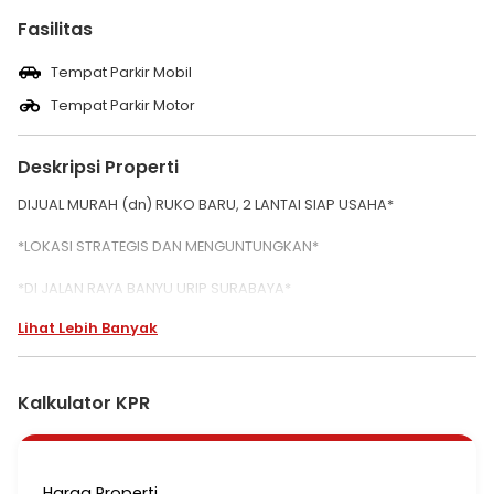
Fasilitas
Tempat Parkir Mobil
Tempat Parkir Motor
Deskripsi Properti
DIJUAL MURAH (dn) RUKO BARU, 2 LANTAI SIAP USAHA*
*LOKASI STRATEGIS DAN MENGUNTUNGKAN*
*DI JALAN RAYA BANYU URIP SURABAYA*
Lihat Lebih Banyak
Lokasi dekat jantung kota dan perniagaan kota Surabaya area
Kupang, Wonokromo dan arah Tandes Margomulyo
*Spesifikasi per unit Ruko:*
Kalkulator KPR
- Luas Tanah 64 M | 4 x 16
- Luas Bangunan 80 M
- Hadap Utara
- KM/WC: 1 Unit
Harga Properti