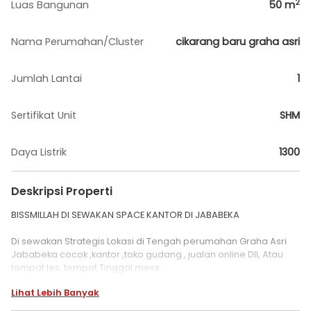
2
Luas Bangunan
50
m
Nama Perumahan/Cluster
cikarang baru graha asri
Jumlah Lantai
1
Sertifikat Unit
SHM
Daya Listrik
1300
Deskripsi Properti
BISSMILLAH DI SEWAKAN SPACE KANTOR DI JABABEKA
Di sewakan Strategis Lokasi di Tengah perumahan Graha Asri
Jababeka cocok ,kantor ,toko gudang , jualan online Dll, Atau
tempat les, tempat Tinggal.mess
Lihat Lebih Banyak
SPESIFIKASI :