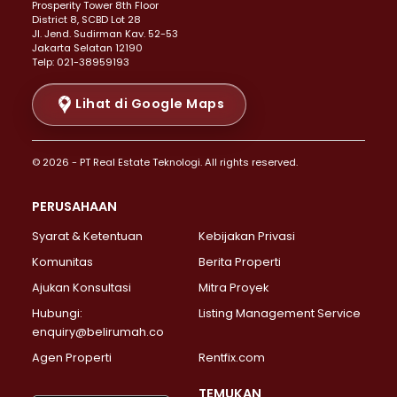
Prosperity Tower 8th Floor
Properti Dijual di Menteng >
District 8, SCBD Lot 28
Properti Dijual di Senen >
JI. Jend. Sudirman Kav. 52-53
Jakarta Selatan 12190
Properti Dijual di Tanah Abang >
Telp: 021-38959193
Properti Dijual di Cikini >
Properti Dijual di Kramat >
Lihat di Google Maps
Properti Dijual di Pasar Baru >
Properti Dijual di Bendungan Hilir >
© 2026 - PT Real Estate Teknologi. All rights reserved.
Properti Dijual di Jakarta Selatan >
Properti Dijual di Cilandak >
PERUSAHAAN
Properti Dijual di Lebak Bulus >
Syarat & Ketentuan
Kebijakan Privasi
Properti Dijual di Gandaria Selatan >
Properti Dijual di Pondok Labu >
Komunitas
Berita Properti
Properti Dijual di Cipete Selatan >
Ajukan Konsultasi
Mitra Proyek
Properti Dijual di Jagakarsa >
Hubungi:
Listing Management Service
Properti Dijual di Lenteng Agung >
enquiry@belirumah.co
Properti Dijual di Senayan >
Agen Properti
Rentfix.com
Properti Dijual di Pondok Pinang >
Properti Dijual di Kebayoran Lama >
TEMUKAN