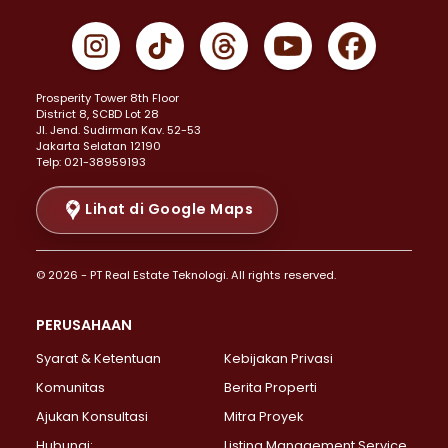
Properti Dijual di Cempaka Putih >
Properti Dijual di Gambir >
Properti Dijual di Johar Baru >
Properti Dijual di Kemayoran >
Prosperity Tower 8th Floor
Properti Dijual di Menteng >
District 8, SCBD Lot 28
Properti Dijual di Senen >
JI. Jend. Sudirman Kav. 52-53
Jakarta Selatan 12190
Properti Dijual di Tanah Abang >
Telp: 021-38959193
Properti Dijual di Cikini >
Properti Dijual di Kramat >
Lihat di Google Maps
Properti Dijual di Pasar Baru >
Properti Dijual di Bendungan Hilir >
© 2026 - PT Real Estate Teknologi. All rights reserved.
Properti Dijual di Jakarta Selatan >
Properti Dijual di Cilandak >
PERUSAHAAN
Properti Dijual di Lebak Bulus >
Syarat & Ketentuan
Kebijakan Privasi
Properti Dijual di Gandaria Selatan >
Properti Dijual di Pondok Labu >
Komunitas
Berita Properti
Properti Dijual di Cipete Selatan >
Ajukan Konsultasi
Mitra Proyek
Properti Dijual di Jagakarsa >
Hubungi:
Listing Management Service