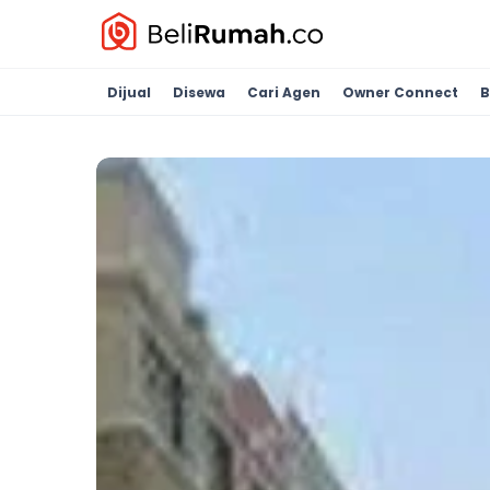
Dijual
Disewa
Cari Agen
Owner Connect
B