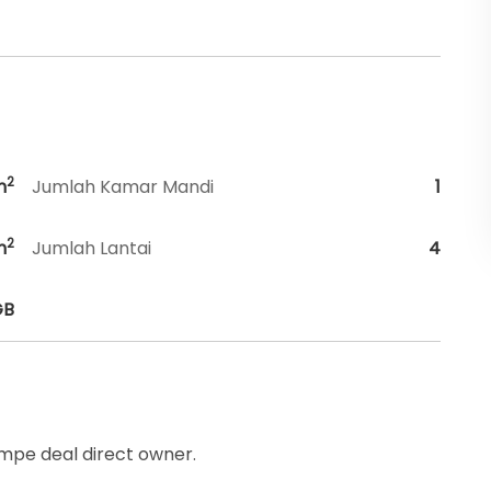
2
m
Jumlah Kamar Mandi
1
2
m
Jumlah Lantai
4
GB
mpe deal direct owner.