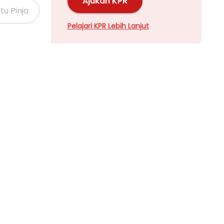
Ajukan KPR
Pelajari KPR Lebih Lanjut
Properti Dijual di Kalideres >
Properti Dijual di Grogol >
Properti Dijual di Meruya >
Properti Dijual di Joglo >