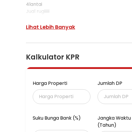
4lantai
Jual rugiiiiii
Beli cuan
Detail bisa klik dm wa or inbox dm instagram.
Lihat Lebih Banyak
Terimakasih
Kalkulator KPR
Harga Properti
Jumlah DP
Suku Bunga Bank (%)
Jangka Waktu 
(Tahun)