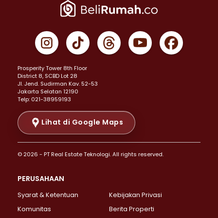
Properti Dijual di Jakarta Pusat >
Properti Dijual di Cempaka Putih >
Properti Dijual di Gambir >
Properti Dijual di Johar Baru >
Properti Dijual di Kemayoran >
Prosperity Tower 8th Floor
Properti Dijual di Menteng >
District 8, SCBD Lot 28
Properti Dijual di Senen >
JI. Jend. Sudirman Kav. 52-53
Jakarta Selatan 12190
Properti Dijual di Tanah Abang >
Telp: 021-38959193
Properti Dijual di Cikini >
Properti Dijual di Kramat >
Lihat di Google Maps
Properti Dijual di Pasar Baru >
Properti Dijual di Bendungan Hilir >
© 2026 - PT Real Estate Teknologi. All rights reserved.
Properti Dijual di Jakarta Selatan >
Properti Dijual di Cilandak >
PERUSAHAAN
Properti Dijual di Lebak Bulus >
Syarat & Ketentuan
Kebijakan Privasi
Properti Dijual di Gandaria Selatan >
Properti Dijual di Pondok Labu >
Komunitas
Berita Properti