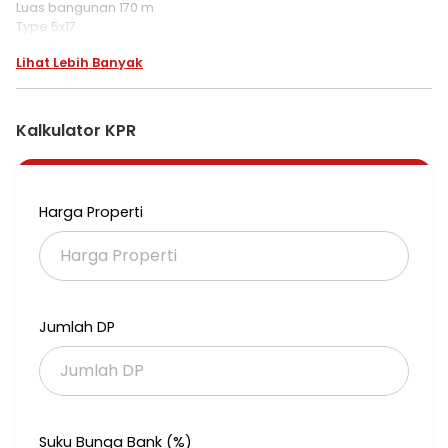
Luas bangunan 170 m
Type 5x17
Posisi hook
Lihat Lebih Banyak
K mandi 3
Listrik 5500
Air panas
Ppjb
Kalkulator KPR
Harga jual 4,8 M nego
Harga Properti
List, SelvRo. M2jgc
Jumlah DP
Suku Bunga Bank (%)