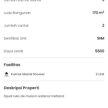
Jumlah Kamar Mandi
3
2
Luas Bangunan
170
m
Jumlah Lantai
2
Sertifikat Unit
SHM
Daya Listrik
5500
Fasilitas
Kamar Mandi Shower
2 Unit
Deskripsi Properti
Dijual ruko de muison wisteria metland