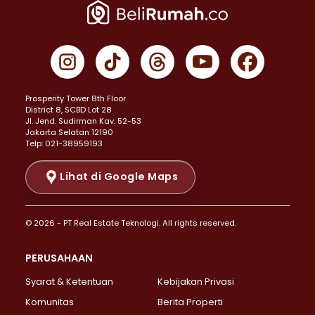
Properti Dijual di Jakarta Pusat >
Properti Dijual di Cempaka Putih >
Properti Dijual di Gambir >
Properti Dijual di Johar Baru >
Properti Dijual di Kemayoran >
Prosperity Tower 8th Floor
Properti Dijual di Menteng >
District 8, SCBD Lot 28
Properti Dijual di Senen >
JI. Jend. Sudirman Kav. 52-53
Jakarta Selatan 12190
Properti Dijual di Tanah Abang >
Telp: 021-38959193
Properti Dijual di Cikini >
Properti Dijual di Kramat >
Lihat di Google Maps
Properti Dijual di Pasar Baru >
Properti Dijual di Bendungan Hilir >
© 2026 - PT Real Estate Teknologi. All rights reserved.
Properti Dijual di Jakarta Selatan >
Properti Dijual di Cilandak >
PERUSAHAAN
Properti Dijual di Lebak Bulus >
Syarat & Ketentuan
Kebijakan Privasi
Properti Dijual di Gandaria Selatan >
Properti Dijual di Pondok Labu >
Komunitas
Berita Properti