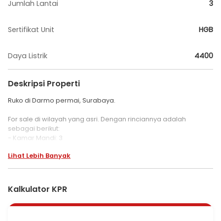
Jumlah Lantai
3
Sertifikat Unit
HGB
Daya Listrik
4400
Deskripsi Properti
Ruko di Darmo permai, Surabaya.
For sale di wilayah yang asri. Dengan rinciannya adalah
sebagai berikut:
- Kamar Mandi: 3
- Sertifikat: HGB - Hak Guna Bangunan
Lihat Lebih Banyak
- Daya Listrik: 4400 W
- Kondisi Perabotan: Unfurnished
Dan properti ini juga terdepan karena:
Kalkulator KPR
- Bebas Banjir.
- Dekat Sekolah Internasional.