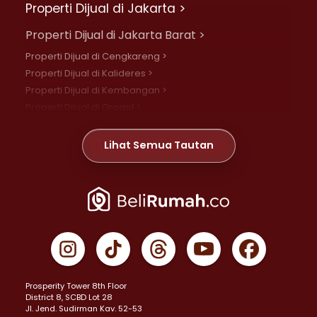
Properti Dijual di Jakarta >
Properti Dijual di Jakarta Barat >
Properti Dijual di Cengkareng >
Properti Dijual di Kalideres >
Properti Dijual di Kembangan >
Properti Dijual di Grogol >
Properti Dijual di Daan Mogot >
Properti Dijual di Meruya >
Lihat Semua Tautan
Properti Dijual di Jelambar >
Properti Dijual di Joglo >
Properti Dijual di Jakarta Pusat >
Properti Dijual di Cempaka Putih >
Properti Dijual di Gambir >
Properti Dijual di Johar Baru >
Properti Dijual di Kemayoran >
Prosperity Tower 8th Floor
Properti Dijual di Menteng >
District 8, SCBD Lot 28
Properti Dijual di Senen >
JI. Jend. Sudirman Kav. 52-53