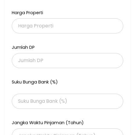
Harga jual : 3M (nego) KPR bisa kami bantu
Harga Properti
More Info :
Reina Tan
HP & WA : 082112746079
RE/MAX Premier JGC
Specialist Area Jakarta Garden City
Jumlah DP
DIJAMIN Dapat Harga Terbaik
EN & FTR
Suku Bunga Bank (%)
Jangka Waktu Pinjaman (Tahun)