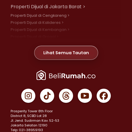
Properti Dijual di Jakarta Barat >
Properti Dijual di Cengkareng >
Properti Dijual di Kalideres >
Properti Dijual di Kembangan >
Properti Dijual di Grogol >
Properti Dijual di Daan Mogot >
Properti Dijual di Meruya >
Lihat Semua Tautan
Properti Dijual di Jelambar >
Properti Dijual di Joglo >
Properti Dijual di Jakarta Pusat >
Properti Dijual di Cempaka Putih >
Properti Dijual di Gambir >
Properti Dijual di Johar Baru >
Properti Dijual di Kemayoran >
Prosperity Tower 8th Floor
Properti Dijual di Menteng >
District 8, SCBD Lot 28
Properti Dijual di Senen >
JI. Jend. Sudirman Kav. 52-53
Jakarta Selatan 12190
Properti Dijual di Tanah Abang >
Telp: 021-38959193