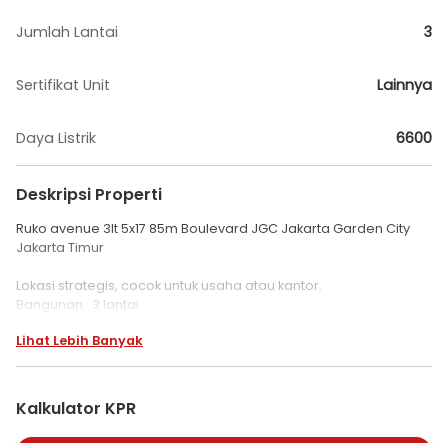
Jumlah Lantai
3
Sertifikat Unit
Lainnya
Daya Listrik
6600
Deskripsi Properti
Ruko avenue 3lt 5x17 85m Boulevard JGC Jakarta Garden City
Jakarta Timur
Lokasi strategis, cocok untuk usaha atau kantor.
Bangunan : 3 lantai
Luas tanah : 85m
Lihat Lebih Banyak
Dimensi : 5x17
Luas bangunan : 227m
Kamar Mandi : 3
Listrik : 6600 watt
Kalkulator KPR
Kondisi standar
Sertifikat : PPJB