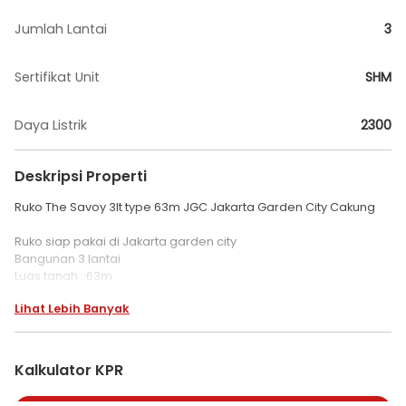
Jumlah Lantai
3
Sertifikat Unit
SHM
Daya Listrik
2300
Deskripsi Properti
Ruko The Savoy 3lt type 63m JGC Jakarta Garden City Cakung
Ruko siap pakai di Jakarta garden city
Bangunan 3 lantai
Luas tanah : 63m
Dimensi : 4,5x14
Lihat Lebih Banyak
Bangunan : 126m
Kamar tidur : 3
Kamar mandi : 3
Listrik : 2300 watt
Kalkulator KPR
Air : PAM
Sertifikat : SHM