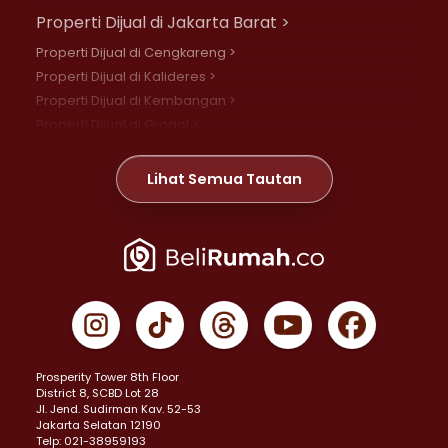
Properti Dijual di Jakarta Barat >
Properti Dijual di Cengkareng >
Properti Dijual di Kalideres >
Properti Dijual di Kembangan >
Properti Dijual di Grogol >
Properti Dijual di Daan Mogot >
Properti Dijual di Meruya >
Lihat Semua Tautan
Properti Dijual di Jelambar >
Properti Dijual di Joglo >
Properti Dijual di Jakarta Pusat >
Properti Dijual di Cempaka Putih >
Properti Dijual di Gambir >
Properti Dijual di Johar Baru >
Properti Dijual di Kemayoran >
Prosperity Tower 8th Floor
Properti Dijual di Menteng >
District 8, SCBD Lot 28
Properti Dijual di Senen >
JI. Jend. Sudirman Kav. 52-53
Jakarta Selatan 12190
Properti Dijual di Tanah Abang >
Telp: 021-38959193