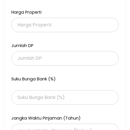
Lainnya : bagian belakang sudah renov full bangunan - lantai 3
Harga Properti
tambahan
Harga jual : 1,6M
More Info:
Reina Tan
Jumlah DP
HP & WA : 082112746079
RE/MAX Premier JGC
Specialist area Jakarta Garden City
Dapatkan Unit & Harga terbaik hanya di RE/MAX
RN
Suku Bunga Bank (%)
Jangka Waktu Pinjaman (Tahun)