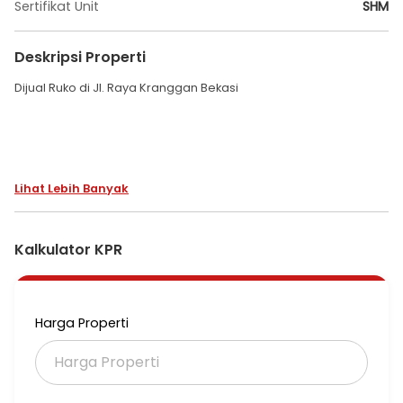
Sertifikat Unit
SHM
Deskripsi Properti
Dijual Ruko di Jl. Raya Kranggan Bekasi
Lihat Lebih Banyak
Luas Tanah 1200m2
Bangunan terdiri:
Kalkulator KPR
-2 ruko
-8 kontrakan aktif
Harga Properti
Luas Bangunan 500m2
-Jumlah kamar: Ruko= 2 unit