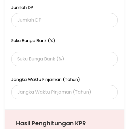
Jumlah DP
Bangunan 3 lantai
Kamar mandi 4
-Kontrakan= 8 pintu, 8 kamar.
Suku Bunga Bank (%)
kamar mandi Kontrakan: 8
Bangunan 1 lantai
-Sertifikat SHM
Jangka Waktu Pinjaman (Tahun)
Dijual Cepat, Harga 16M nego
Hubungi:
Imelda
Hasil Penghitungan KPR
087885361585