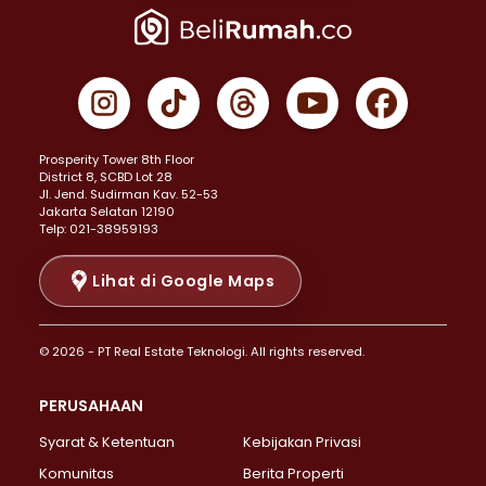
Properti Dijual di Jakarta Pusat >
Properti Dijual di Cempaka Putih >
Properti Dijual di Gambir >
Properti Dijual di Johar Baru >
Properti Dijual di Kemayoran >
Prosperity Tower 8th Floor
Properti Dijual di Menteng >
District 8, SCBD Lot 28
Properti Dijual di Senen >
JI. Jend. Sudirman Kav. 52-53
Jakarta Selatan 12190
Properti Dijual di Tanah Abang >
Telp: 021-38959193
Properti Dijual di Cikini >
Properti Dijual di Kramat >
Lihat di Google Maps
Properti Dijual di Pasar Baru >
Properti Dijual di Bendungan Hilir >
© 2026 - PT Real Estate Teknologi. All rights reserved.
Properti Dijual di Jakarta Selatan >
Properti Dijual di Cilandak >
PERUSAHAAN
Properti Dijual di Lebak Bulus >
Syarat & Ketentuan
Kebijakan Privasi
Properti Dijual di Gandaria Selatan >
Properti Dijual di Pondok Labu >
Komunitas
Berita Properti