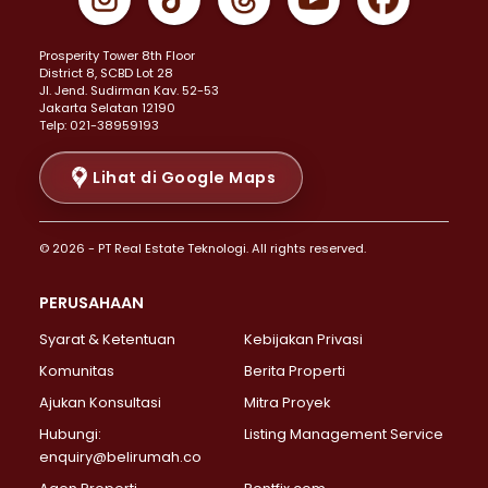
Properti Dijual di Johar Baru >
Properti Dijual di Kemayoran >
Prosperity Tower 8th Floor
Properti Dijual di Menteng >
District 8, SCBD Lot 28
Properti Dijual di Senen >
JI. Jend. Sudirman Kav. 52-53
Jakarta Selatan 12190
Properti Dijual di Tanah Abang >
Telp: 021-38959193
Properti Dijual di Cikini >
Properti Dijual di Kramat >
Lihat di Google Maps
Properti Dijual di Pasar Baru >
Properti Dijual di Bendungan Hilir >
© 2026 - PT Real Estate Teknologi. All rights reserved.
Properti Dijual di Jakarta Selatan >
Properti Dijual di Cilandak >
PERUSAHAAN
Properti Dijual di Lebak Bulus >
Syarat & Ketentuan
Kebijakan Privasi
Properti Dijual di Gandaria Selatan >
Properti Dijual di Pondok Labu >
Komunitas
Berita Properti
Properti Dijual di Cipete Selatan >
Ajukan Konsultasi
Mitra Proyek
Properti Dijual di Jagakarsa >
Hubungi:
Listing Management Service
Properti Dijual di Lenteng Agung >
enquiry@belirumah.co
Properti Dijual di Senayan >