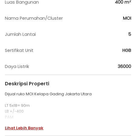
2
Luas Bangunan
400
m
Nama Perumahan/Cluster
MOI
Jumlah Lantai
5
Sertifikat Unit
HGB
Daya Listrik
36000
Deskripsi Properti
Dijual ruko MOI Kelapa Gading Jakarta Utara
LT 5x18= 90m
LB +/-400
PAM
PLN 36000W
Lihat Lebih Banyak
5 lantai
SHGB