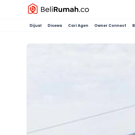
Dijual
Disewa
Cari Agen
Owner Connect
B