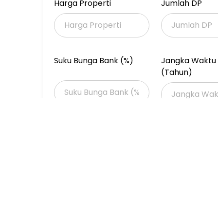
LIMIT : RP2.38M-an
Harga Properti
Jumlah DP
LELANG TANGGAL 07 MEI 2026 PUKUL 10.15 WIB
* CASH ONLY
* UNTUK SAAT INI HANYA BISA VIEWING/DILIH
* HARGA BELUM TERMASUK BIAYA - BIAYA DA
Suku Bunga Bank (%)
Jangka Waktu 
(Tahun)
KESEMPATAN LANGKA PUNYA RUKO DARI LELANG
UNTUK MASA DEPAN. COCOK BANGET BUAT KA
HARGA MIRING!
Properti Dijual
Properti Dijual di Jakarta >