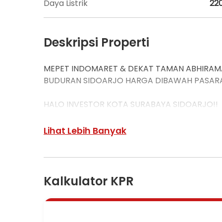
Daya Listrik
22
Deskripsi Properti
MEPET INDOMARET & DEKAT TAMAN ABHIRAMA
BUDURAN SIDOARJO HARGA DIBAWAH PASARA
HALO INVESTOR KOTA SURABAYA SIDOARJO!!
LELANG RUKO KPKNL HARGA MIRING, LEGAL, A
Lihat Lebih Banyak
PROPERTI INCARAN BANYAK INVESTOR. COC
PELUANG EMAS!
Kalkulator KPR
RUKO DS. PAGERWOJO, KEC. BUDURAN
LUAS TANAH : 251 M2
SHM 3150