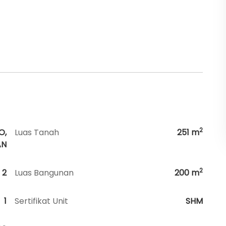
2
O,
Luas Tanah
251
m
AN
2
2
Luas Bangunan
200
m
1
Sertifikat Unit
SHM