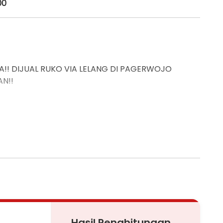
00
!! DIJUAL RUKO VIA LELANG DI PAGERWOJO
N!!
MAN!
OK BUAT KAMU YANG NGGAK MAU KETINGGALAN
Hasil Penghitungan