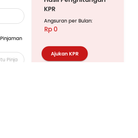
KPR
Angsuran per Bulan:
Rp 0
AT DARI DEPAN/LUAR SAJA
N MERUPAKAN LIMIT DASAR AWAL
Pinjaman
 KPKNL YANG LEGAL, AMAN, DAN BERNILAI TINGGI
Ajukan KPR
MU YANG CARI INVESTASI PROPERTI DENGAN
Pelajari KPR Lebih Lanjut