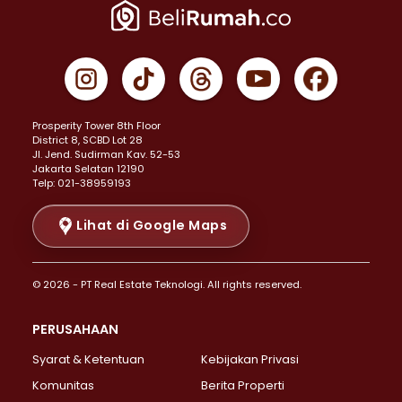
Properti Dijual di Jakarta Pusat >
Properti Dijual di Cempaka Putih >
Properti Dijual di Gambir >
Properti Dijual di Johar Baru >
Properti Dijual di Kemayoran >
Prosperity Tower 8th Floor
Properti Dijual di Menteng >
District 8, SCBD Lot 28
Properti Dijual di Senen >
JI. Jend. Sudirman Kav. 52-53
Jakarta Selatan 12190
Properti Dijual di Tanah Abang >
Telp: 021-38959193
Properti Dijual di Cikini >
Properti Dijual di Kramat >
Lihat di Google Maps
Properti Dijual di Pasar Baru >
Properti Dijual di Bendungan Hilir >
© 2026 - PT Real Estate Teknologi. All rights reserved.
Properti Dijual di Jakarta Selatan >
Properti Dijual di Cilandak >
PERUSAHAAN
Properti Dijual di Lebak Bulus >
Syarat & Ketentuan
Kebijakan Privasi
Properti Dijual di Gandaria Selatan >
Properti Dijual di Pondok Labu >
Komunitas
Berita Properti