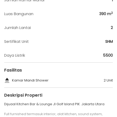
Jumlah Kamar Mandi
1
2
Luas Bangunan
390
m
Jumlah Lantai
2
Sertifikat Unit
SHM
Daya Listrik
5500
Fasilitas
Kamar Mandi Shower
2 Unit
Deskripsi Properti
Dijuaal Kitchen Bar & Lounge Jl Golf Island PIK .Jakarta Utara
Full furnished termasuk interior, alat kitchen, sound system,