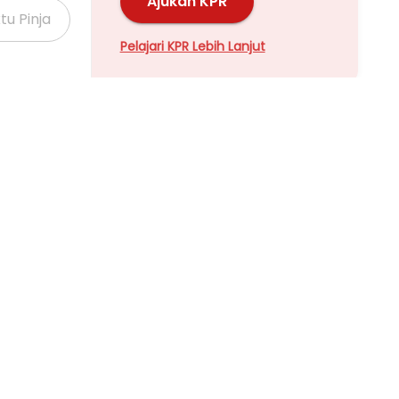
Ajukan KPR
Pelajari KPR Lebih Lanjut
Properti Dijual di Kalideres >
Properti Dijual di Grogol >
Properti Dijual di Meruya >
Properti Dijual di Joglo >