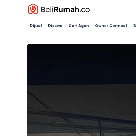
Dijual
Disewa
Cari Agen
Owner Connect
B