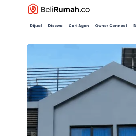
Dijual
Disewa
Cari Agen
Owner Connect
B