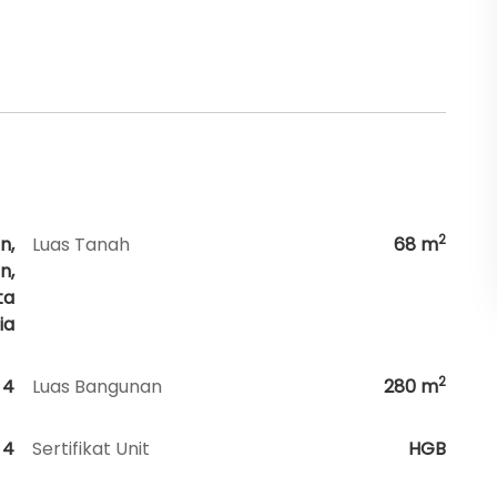
2
n,
Luas Tanah
68
m
n,
ta
ia
2
4
Luas Bangunan
280
m
4
Sertifikat Unit
HGB