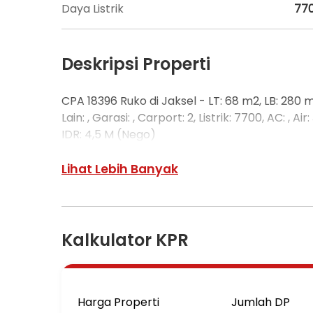
Daya Listrik
77
Deskripsi Properti
CPA 18396 Ruko di Jaksel - LT: 68 m2, LB: 280 m
Lain: , Garasi: , Carport: 2, Listrik: 7700, AC: , A
IDR: 4,5 M (Nego)
Lihat Lebih Banyak
Kalkulator KPR
Harga Properti
Jumlah DP