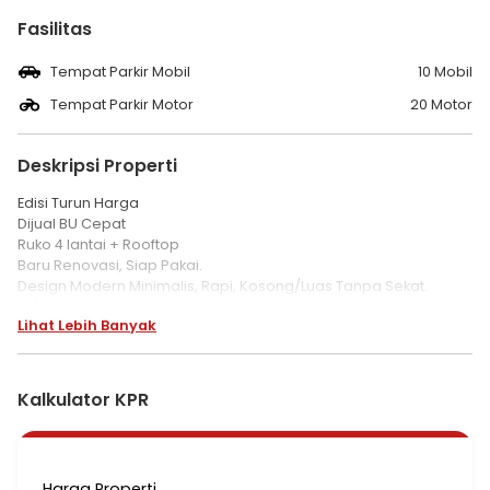
Fasilitas
Tempat Parkir Mobil
10 Mobil
Tempat Parkir Motor
20 Motor
Deskripsi Properti
Edisi Turun Harga
Dijual BU Cepat
Ruko 4 lantai + Rooftop
Baru Renovasi, Siap Pakai.
Design Modern Minimalis, Rapi, Kosong/Luas Tanpa Sekat.
LT/LB 89/240 m2
Lihat Lebih Banyak
Legalitas surat SHGB.
Lokasi Jl Pondok Pinang Raya, Jakarta Selatan.
Bangunan Ruko 4 lantai & Rooftop
Kalkulator KPR
Rolling Door
Balkon di setiap Lantai
Tangga Darurat
Daya listrik : 23.000 watt
Harga Properti