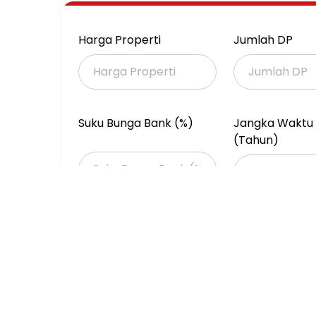
Lokasi Super stratregis :
-Dekat Kota Tua dan Museum Fatahillah
-Dekat Pusat Perbelanjaan Harco Mangga Du
Harga Properti
Jumlah DP
China), Mall Hotel Paragon, Pasar Asemka
-Dekat Dufan Ancol, Apartemen Miditerania, 
-Dekat Stasiun Jakarta Kota, Stasiun Jayakar
-Dekat perusahaan2 besar, Hotel 5 Internasi
-Cocok untuk usaha perkantoran maupun gu
Suku Bunga Bank (%)
Jangka Waktu 
(Tahun)
Harga : 16M (NEGO)
Properti Dijual