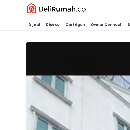
Dijual
Disewa
Cari Agen
Owner Connect
B