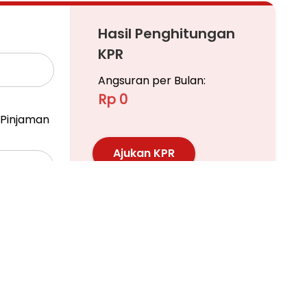
Hasil Penghitungan
a, Mall Glodok, Glodok China Town (Kampung
KPR
Marina Ancol
Angsuran per Bulan:
ta
Rp 0
onal, Pom Bensin
dang
Pinjaman
Ajukan KPR
Pelajari KPR Lebih Lanjut