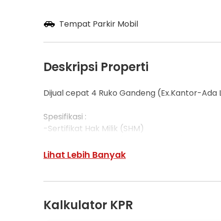
Tempat Parkir Mobil
Deskripsi Properti
Dijual cepat 4 Ruko Gandeng (Ex.Kantor-Ada L
Spesifikasi :
-Sertifikat Hak Milik (SHM)
-Luas tanah : 270m (4,5x15 x 4 Ruko)
-Luas Bangunan : 1.620m2 (270x6 lantai)
Lihat Lebih Banyak
-Uk 18x5m2
-6 lantai
-Ada LIFT
-Listrik 33.000KVA
Kalkulator KPR