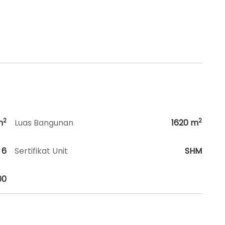
2
2
m
Luas Bangunan
1620
m
6
Sertifikat Unit
SHM
00