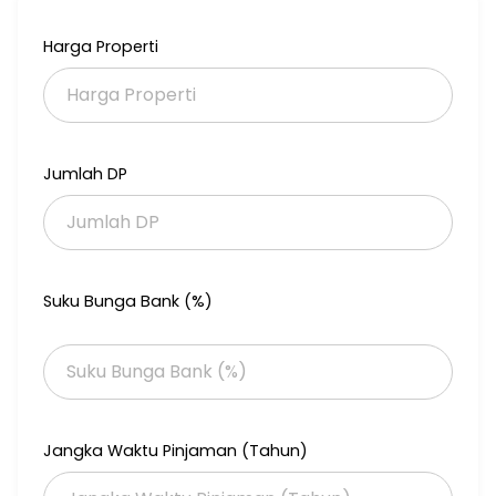
Info lanjut hubungi Venny di nol delapan satu dua dua tujuh tujuh
satu delapan dua dua
Harga Properti
#rukodijual #tangerangselatan #rukodijualmurah #jualruko
#rukorawabuntu #lokasistrategis #properti #investasiruko
#investasiproperti #ruko3lantai
Jumlah DP
Suku Bunga Bank (%)
Jangka Waktu Pinjaman (Tahun)