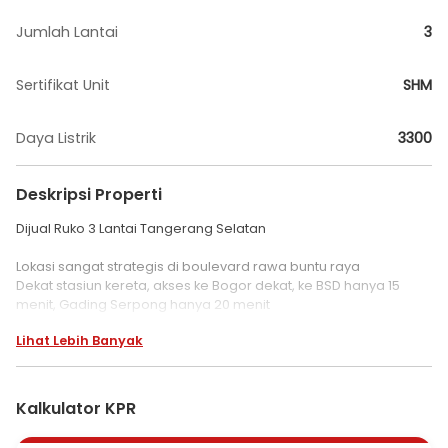
Jumlah Lantai
3
Sertifikat Unit
SHM
Daya Listrik
3300
Deskripsi Properti
Dijual Ruko 3 Lantai Tangerang Selatan
Lokasi sangat strategis di boulevard rawa buntu raya
Dekat stasiun kereta, akses ke Bogor dekat, ke BSD hanya 15
menit, Gading Serpong hanya 20 menit
Ukuran 5x15 m2
Lihat Lebih Banyak
Luas bangunan ±150 m2
Kamar mandi
Surat Hak Milik/SHM
Parkiran luas
Kalkulator KPR
Harga jual 4,5 M/negooo