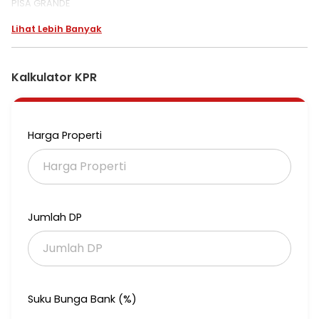
PISA GRANDE
Lihat Lebih Banyak
RUKO PISA GRANDE
4,5 x 10 hoek
Lb nya 90m
Kalkulator KPR
Jual 2,7M
2 lantai
Siap AJB
Harga Properti
Hubungi:
Cindy Octaviani
#0812-1813-8981
Jumlah DP
Suku Bunga Bank (%)