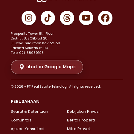
Properti Dijual di Cempaka Putih >
Properti Dijual di Gambir >
Properti Dijual di Johar Baru >
Properti Dijual di Kemayoran >
Prosperity Tower 8th Floor
Properti Dijual di Menteng >
District 8, SCBD Lot 28
Properti Dijual di Senen >
JI. Jend. Sudirman Kav. 52-53
Jakarta Selatan 12190
Properti Dijual di Tanah Abang >
Telp: 021-38959193
Properti Dijual di Cikini >
Properti Dijual di Kramat >
Lihat di Google Maps
Properti Dijual di Pasar Baru >
Properti Dijual di Bendungan Hilir >
© 2026 - PT Real Estate Teknologi. All rights reserved.
Properti Dijual di Jakarta Selatan >
Properti Dijual di Cilandak >
PERUSAHAAN
Properti Dijual di Lebak Bulus >
Syarat & Ketentuan
Kebijakan Privasi
Properti Dijual di Gandaria Selatan >
Properti Dijual di Pondok Labu >
Komunitas
Berita Properti
Properti Dijual di Cipete Selatan >
Ajukan Konsultasi
Mitra Proyek
Properti Dijual di Jagakarsa >