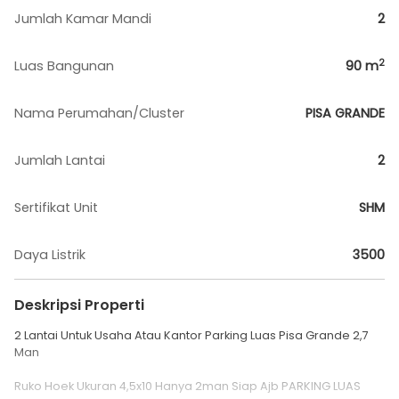
Jumlah Kamar Mandi
2
2
Luas Bangunan
90
m
Nama Perumahan/Cluster
PISA GRANDE
Jumlah Lantai
2
Sertifikat Unit
SHM
Daya Listrik
3500
Deskripsi Properti
2 Lantai Untuk Usaha Atau Kantor Parking Luas Pisa Grande 2,7
Man
Ruko Hoek Ukuran 4,5x10 Hanya 2man Siap Ajb PARKING LUAS