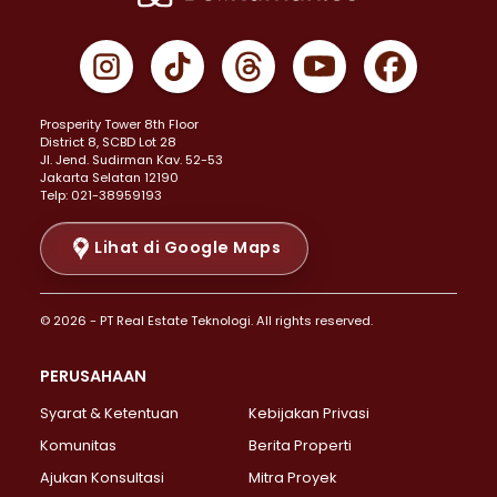
Properti Dijual di Cempaka Putih >
Properti Dijual di Gambir >
Properti Dijual di Johar Baru >
Properti Dijual di Kemayoran >
Prosperity Tower 8th Floor
Properti Dijual di Menteng >
District 8, SCBD Lot 28
Properti Dijual di Senen >
JI. Jend. Sudirman Kav. 52-53
Jakarta Selatan 12190
Properti Dijual di Tanah Abang >
Telp: 021-38959193
Properti Dijual di Cikini >
Properti Dijual di Kramat >
Lihat di Google Maps
Properti Dijual di Pasar Baru >
Properti Dijual di Bendungan Hilir >
© 2026 - PT Real Estate Teknologi. All rights reserved.
Properti Dijual di Jakarta Selatan >
Properti Dijual di Cilandak >
PERUSAHAAN
Properti Dijual di Lebak Bulus >
Syarat & Ketentuan
Kebijakan Privasi
Properti Dijual di Gandaria Selatan >
Properti Dijual di Pondok Labu >
Komunitas
Berita Properti
Properti Dijual di Cipete Selatan >
Ajukan Konsultasi
Mitra Proyek
Properti Dijual di Jagakarsa >