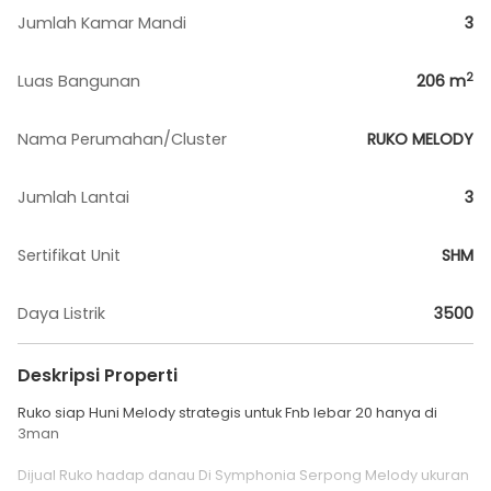
Jumlah Kamar Mandi
3
2
Luas Bangunan
206
m
Nama Perumahan/Cluster
RUKO MELODY
Jumlah Lantai
3
Sertifikat Unit
SHM
Daya Listrik
3500
Deskripsi Properti
Ruko siap Huni Melody strategis untuk Fnb lebar 20 hanya di
3man
Dijual Ruko hadap danau Di Symphonia Serpong Melody ukuran