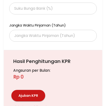
Harga mulai 4 M
Jangka Waktu Pinjaman (Tahun)
Dapatkan unitnya segera sebelum kehabisan
More info / visit lokasi =
Hasil Penghitungan KPR
Cindy Octaviani
Angsuran per Bulan:
Ruko hadap jalan LANGSUNG BOULEVARD
Rp 0
Ajukan KPR