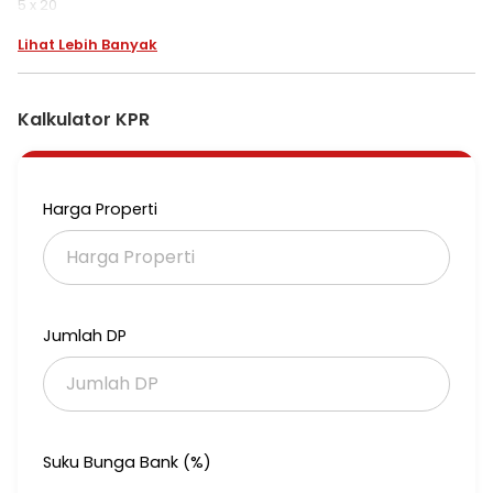
5 x 20
Lihat Lebih Banyak
SIAP HUNI RUKO MELODY READY STOCK FREE PPN LANGSUNG PAKAI
3 LT L5
Kalkulator KPR
L5 Lokasi View Danau Symphonia Cocok Untuk Tempat Fnb Ruko
Melody
Harga Properti
Dijual Ruko Melody Commercial 2 Ruko Investasi Terbaik di
Serpong
Jumlah DP
Ruko view danau cocok usaha makanan
Suku Bunga Bank (%)
Tipe 5 x 20 = 3 lantai