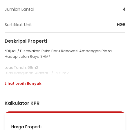
Jumlah Lantai
4
Sertifikat Unit
HGB
Deskripsi Properti
*Dijual / Disewakan Ruko Baru Renovasi Ambengan Plaza
Hadap Jalan Raya SHM*
Luas Tanah. 68m2
Luas Bangunan. 4lantai +/- 270m2
3KM Utara
Lihat Lebih Banyak
SHM
*Harga Sewa : 125jt per tahun nego*
*Harga Jual : 2.75M nego*
Kalkulator KPR
* 1 deretan dengan BCA
* Jarang ada ruko ber SHM
* Hadap jalan raya Ambengan
Harga Properti
* Parkiran luas