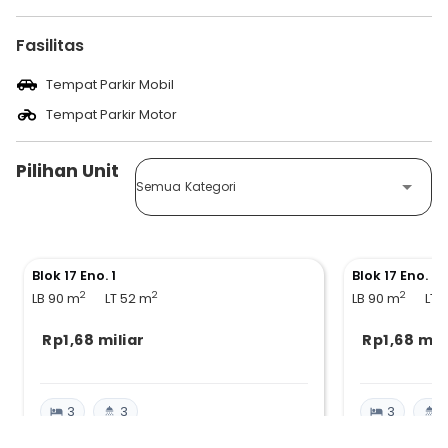
Fasilitas
Tempat Parkir Mobil
Tempat Parkir Motor
Pilihan Unit
Semua Kategori
Blok 17 Eno. 1
Blok 17 Eno. 2
2
2
2
LB 90
m
LT 52
m
LB 90
m
LT 
Rp1,68 miliar
Rp1,68 mil
3
3
3
3