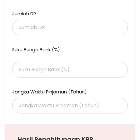
Alasan mengapa ANDA harus membeli Abdi GunSa Estate:
1. SHM, IMB, PBB, dokumen dan legalitas lengkap
Jumlah DP
2. Bebas banjir
3. Desain rumah yg sejuk dan asri dirancang oleh arsitek lokal
dgn taraf internasional
4. Harga termurah di kelasnya
5. Lokasi super strategis, hanya 15 menit menuju MONAS dan 11
menit menuju Pusat Perdagangan Mangga Dua ( Mangga Dua
Suku Bunga Bank (%)
Mall, Pasar Pagi Mangga Dua, Mangga Dua Square ), dekat ke
pusat kesehatan, pusat pendidikan.
6. Lingkungan nyaman dan tidak bising
7. Dibangun oleh kontraktor berpengalaman
8. Spesifikasi bangunan yang berkualitas
9. Proses pengajuan KPR dibantu dan dibimbing oleh developer
( bekerjasama dengan KPR BSI dan Panin Syariah )
Jangka Waktu Pinjaman (Tahun)
10. STOK TERBATAS HANYA 10 UNIT
Hasil Penghitungan KPR