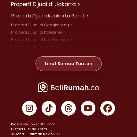
Properti Dijual di Jakarta >
Properti Dijual di Jakarta Barat >
Properti Dijual di Cengkareng >
Properti Dijual di Kalideres >
Properti Dijual di Kembangan >
Properti Dijual di Grogol >
Properti Dijual di Daan Mogot >
Properti Dijual di Meruya >
Lihat Semua Tautan
Properti Dijual di Jelambar >
Properti Dijual di Joglo >
Properti Dijual di Jakarta Pusat >
Properti Dijual di Cempaka Putih >
Properti Dijual di Gambir >
Properti Dijual di Johar Baru >
Properti Dijual di Kemayoran >
Prosperity Tower 8th Floor
Properti Dijual di Menteng >
District 8, SCBD Lot 28
Properti Dijual di Senen >
JI. Jend. Sudirman Kav. 52-53