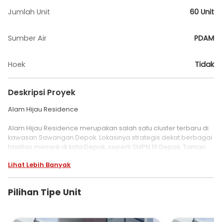
Jumlah Unit
60 Unit
Sumber Air
PDAM
Hoek
Tidak
Deskripsi Proyek
Alam Hijau Residence
Alam Hijau Residence merupakan salah satu cluster terbaru di
kawasan Sawangan Depok. Lokasinya strategis dekat berbagai
fasilitas menarik di kota Depok, seperti SMPN 10 Depok, Taman
Pengasinan, RS Citra Arafiq Sawangan, dan masih banyak lagi.
Lihat Lebih Banyak
Lokasinya yang strategis tentunya akan mempermudah Anda
dalam memenuhi berbagai kebutuhan.
Pilihan Tipe Unit
Keunggulan lain dari unit Alam Hijau Residence adalah
interiornya yang cantik dan modern. Setiap unit Alam Hijau
Residence didesain dengan konsep Skandinavian yang