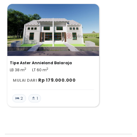
Perumahan Subsidi Annieland Balaraja
merupakan perumahan subsidi dengan double dinding
menggunakan struktur bangunan yang kokoh.
Tipe Aster Annieland Balaraja
2
2
LB 38
m
LT 60
m
Rp 179.000.000
MULAI DARI
2
1