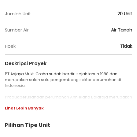
Jumlah Unit
20 Unit
Sumber Air
Air Tanah
Hoek
Tidak
Deskripsi Proyek
PT Asjaya Mukti Graha sudah berdiri sejak tahun 1988 dan
merupakan salah satu pengembang sektor perumahan di
Indonesia.
Produk perusahaan perumahan Annieland Balaraja merupakan
perumahan bersubsidi yang terletak di Cisoka, Balaraja,
Lihat Lebih Banyak
Tangerang.
Annieland Balaraja memiliki komitmen untuk memberikan
Pilihan Tipe Unit
hunian yang bermutu, nyaman dan terjangkau karena kualitas
kehidupan penghuni adalah yang utama.