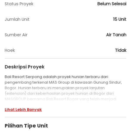
Status Proyek
Belum Selesai
Jumlah Unit
15 Unit
Sumber Air
Air Tanah
Hoek
Tidak
Deskripsi Proyek
Bali Resort Serpong adalah proyek hunian terbaru dari
pengembang terkenal MAS Group di kawasan Gunung Sindur,
Bogor. Hunian terbaru ini merupakan proyek lanjutan
(extension) dari keberhasilan proyek hunian di Bogor dari
MASGROUP bernama Bali Resort Bogor yang telah menjadi
perumahan terpopuler seantero Bogor.
Lihat Lebih Banyak
Seperti halnya perumahan Bali Resort Bogor, proyek yang
sering disebut pula bernama Bali Resort Extension ini juga
Pilihan Tipe Unit
merupakan hunian eksklusif dengan konsep unik. Dimana