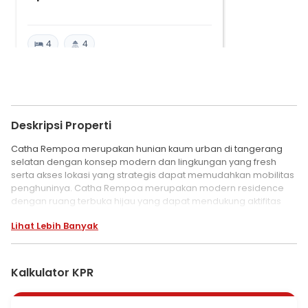
4
4
Deskripsi Properti
Catha Rempoa merupakan hunian kaum urban di tangerang
selatan dengan konsep modern dan lingkungan yang fresh
serta akses lokasi yang strategis dapat memudahkan mobilitas
penghuninya. Catha Rempoa merupakan modern residence
dengan ruang terbuka hijau yang dapat mendukung aktifitas
gaya hidup sehat dan pejalan kaki. Didesain dengan berbagai
Lihat Lebih Banyak
fasilitas yang memudahkan penghuni, menjadikan Catha
Rempoa sebagai hunian modern dan terintegrasi.
Kalkulator KPR