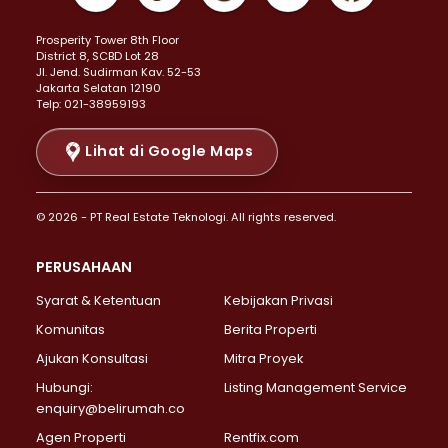
Properti Dijual di Kemayoran >
Prosperity Tower 8th Floor
Properti Dijual di Menteng >
District 8, SCBD Lot 28
Properti Dijual di Senen >
JI. Jend. Sudirman Kav. 52-53
Jakarta Selatan 12190
Properti Dijual di Tanah Abang >
Telp: 021-38959193
Properti Dijual di Cikini >
Properti Dijual di Kramat >
Lihat di Google Maps
Properti Dijual di Pasar Baru >
Properti Dijual di Bendungan Hilir >
© 2026 - PT Real Estate Teknologi. All rights reserved.
Properti Dijual di Jakarta Selatan >
Properti Dijual di Cilandak >
PERUSAHAAN
Properti Dijual di Lebak Bulus >
Syarat & Ketentuan
Kebijakan Privasi
Properti Dijual di Gandaria Selatan >
Properti Dijual di Pondok Labu >
Komunitas
Berita Properti
Properti Dijual di Cipete Selatan >
Ajukan Konsultasi
Mitra Proyek
Properti Dijual di Jagakarsa >
Hubungi:
Listing Management Service
Properti Dijual di Lenteng Agung >
enquiry@belirumah.co
Properti Dijual di Senayan >
Agen Properti
Rentfix.com
Properti Dijual di Pondok Pinang >