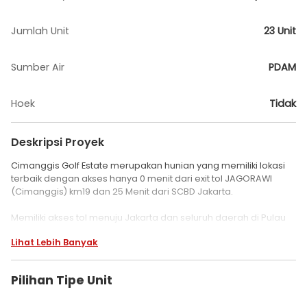
Jumlah Unit
23 Unit
Sumber Air
PDAM
Hoek
Tidak
Deskripsi Proyek
Cimanggis Golf Estate merupakan hunian yang memiliki lokasi
terbaik dengan akses hanya 0 menit dari exit tol JAGORAWI
(Cimanggis) km19 dan 25 Menit dari SCBD Jakarta.
Memiliki akses tol menuju Jakarta dan seluruh daerah di Pulau
Jawa. Memiliki Emeralda Golf dengan luas 123 Ha, yang didesign
Lihat Lebih Banyak
khusus oleh Arnold Palmer dan Jack Nicklaus.
Area dengan total luas Kawasan hijau sampai 138,5 Ha.
Pilihan Tipe Unit
Kawasan yang bebas banjir, dengan serapan air berupa
sungai dengan kedalaman 15 meter dan diintegrasikan dengan