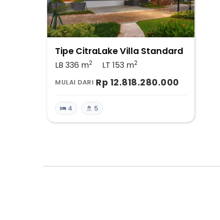
Tipe CitraLake Villa Standard
2
2
LB 336
m
LT 153
m
Rp 12.818.280.000
MULAI DARI
4
5
Kalkulator KPR