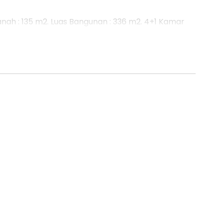
Tanah : 135 m2. Luas Bangunan : 336 m2. 4+1 Kamar
165 m2. Luas Bangunan : 336 m2. 4+1 Kamar Mandi