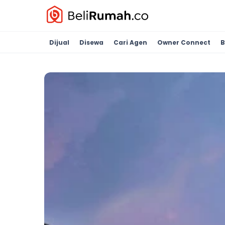
Dijual
Disewa
Cari Agen
Owner Connect
B