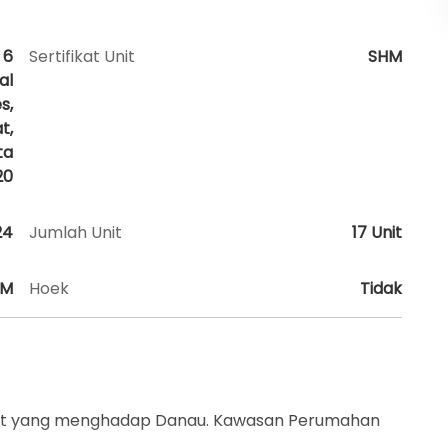
 6
Sertifikat Unit
SHM
al
s,
t,
ta
20
24
Jumlah Unit
17 Unit
AM
Hoek
Tidak
Barat yang menghadap Danau. Kawasan Perumahan