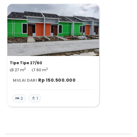
Perumahan Serasi Alam Elok dibangun oleh pengembang
terpercaya dengan pengalaman lebih dari 20 tahun.
Go Green, Harmoni dan Sinergi
Merupakan Hunian yang memadukan Konsep Modern di
tengah Lingkungan Hijau Alami yang saling bersinergi. Untuk
membentuk Hunian Nyaman bagi Keluarga Anda.
Tipe Tipe 27/60
2
2
LB 27
m
LT 60
m
Rp 150.500.000
MULAI DARI
2
1