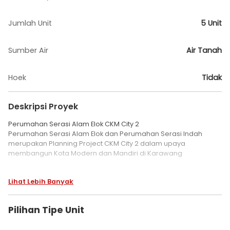
Jumlah Unit
5 Unit
Sumber Air
Air Tanah
Hoek
Tidak
Deskripsi Proyek
Perumahan Serasi Alam Elok CKM City 2
Perumahan Serasi Alam Elok dan Perumahan Serasi Indah
merupakan Planning Project CKM City 2 dalam upaya
membangun Kota Modern dan Mandiri di Karawang
Serasi Alam Elok Bebas Banjir
Lihat Lebih Banyak
Berlokasi di kawasan bebas banjir dan didesain dengan
infrastruktur yang memenuhi standar kualitas hunian bebas
banjir.
Pilihan Tipe Unit
Hunian Cluster Subsidi Kualitas Komersil