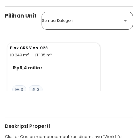
Pilihan Unit
Semua Kategori
Blok CRSS1no. 028
2
2
LB 249
m
LT 135
m
Rp5,4 miliar
3
3
Deskripsi Properti
Cluster Carson mempersembahkan dinamisnya “Work Life