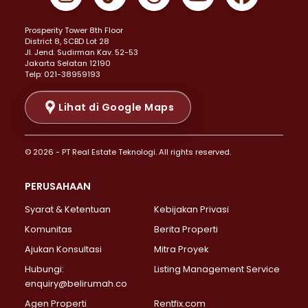
Properti Dijual di Johar Baru >
Properti Dijual di Kemayoran >
Prosperity Tower 8th Floor
Properti Dijual di Menteng >
District 8, SCBD Lot 28
Properti Dijual di Senen >
JI. Jend. Sudirman Kav. 52-53
Jakarta Selatan 12190
Properti Dijual di Tanah Abang >
Telp: 021-38959193
Properti Dijual di Cikini >
Properti Dijual di Kramat >
Lihat di Google Maps
Properti Dijual di Pasar Baru >
Properti Dijual di Bendungan Hilir >
© 2026 - PT Real Estate Teknologi. All rights reserved.
Properti Dijual di Jakarta Selatan >
Properti Dijual di Cilandak >
PERUSAHAAN
Properti Dijual di Lebak Bulus >
Syarat & Ketentuan
Kebijakan Privasi
Properti Dijual di Gandaria Selatan >
Properti Dijual di Pondok Labu >
Komunitas
Berita Properti
Properti Dijual di Cipete Selatan >
Ajukan Konsultasi
Mitra Proyek
Properti Dijual di Jagakarsa >
Hubungi:
Listing Management Service
Properti Dijual di Lenteng Agung >
enquiry@belirumah.co
Properti Dijual di Senayan >
Agen Properti
Rentfix.com