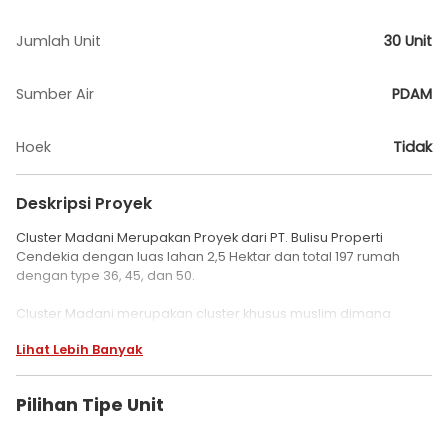
Jumlah Unit
30 Unit
Sumber Air
PDAM
Hoek
Tidak
Deskripsi Proyek
Cluster Madani Merupakan Proyek dari PT. Bulisu Properti
Cendekia dengan luas lahan 2,5 Hektar dan total 197 rumah
dengan type 36, 45, dan 50.
Cluster Madani merupakan cluster khusus muslim dimana
slogan dari cluster ini ada “Hunian Bernuansa Religi” dengan
Lihat Lebih Banyak
fasilitas sarana ibadah yaitu Masjid dan taman serta aula.
Lokasi Cluster Madari sangat strategis karena berlokasi di Jalur
Pilihan Tipe Unit
Poros BSD – Parung sehingga banyak akses strategis di
antaranya ke toll bsd, stasiun rawa buntu bahkan hingga ke
sarana lainnya seperti mall dan pasar modern.