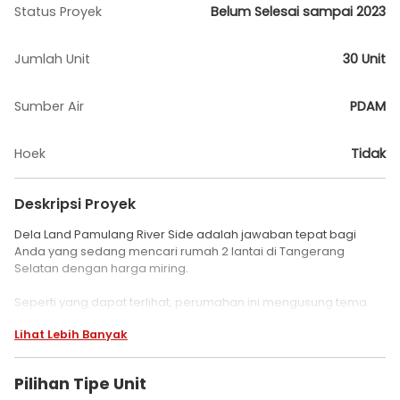
Status Proyek
Belum Selesai sampai 2023
Jumlah Unit
30 Unit
Sumber Air
PDAM
Hoek
Tidak
Deskripsi Proyek
Dela Land Pamulang River Side adalah jawaban tepat bagi
Anda yang sedang mencari rumah 2 lantai di Tangerang
Selatan dengan harga miring.
Seperti yang dapat terlihat, perumahan ini mengusung tema
modern minimalis demi memenuhi kebutuhan masyarakat
Lihat Lebih Banyak
urban masa kini.
Konsep bangunan, kombinasi warna, pemakaian material
Pilihan Tipe Unit
berkualitas, hingga fasad dengan tampilan simple and clean