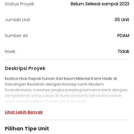
Status Proyek
Belum Selesai sampai 2023
Jumlah Unit
35 Unit
Sumber Air
PDAM
Hoek
Tidak
Deskripsi Proyek
Exotica Hive Depok hunian Asri kaum Milenial Kami Hadir di
Sawangan Bedahan dengan konsep rumh Modern
Scandinavian, investasi jangka panjang bersama kami dengan
pengalaman yang cukup di dunia property berusaha penuh
untuk menghadirkan hunian yang nyaman.
Lihat Lebih Banyak
Promo Tanpa Dp Rumah Modern Murah Di Depok Angsuran 2
Jutaan
Exotica Hive @Depok - Segera miliki Hunian Asri dan Modern
Pilihan Tipe Unit
berkonsep Scandinavian, berlokasi di Kawasan Strategis