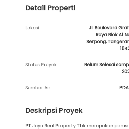
Detail Properti
Lokasi
Jl. Boulevard Gra
Raya Blok A1 No
Serpong, Tangera
154
Status Proyek
Belum Selesai samp
20
Sumber Air
PD
Deskripsi Proyek
PT Jaya Real Property Tbk merupakan perusah