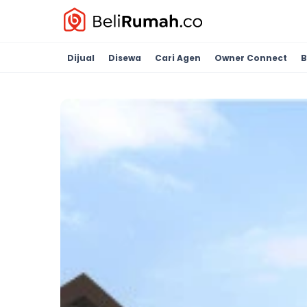
Dijual
Disewa
Cari Agen
Owner Connect
B