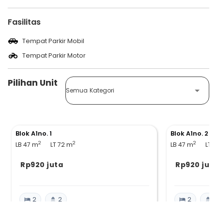
Fasilitas
Tempat Parkir Mobil
Tempat Parkir Motor
Pilihan Unit
Semua Kategori
Blok A1no. 1
Blok A1no. 2
2
2
2
LB 47
m
LT 72
m
LB 47
m
LT 
Rp920 juta
Rp920 jut
2
2
2
2