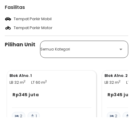
Fasilitas
Tempat Parkir Mobil
Tempat Parkir Motor
Pilihan Unit
Semua Kategori
Blok A1no. 1
Blok A1no. 2
2
2
2
LB 32
m
LT 60
m
LB 32
m
LT 
Rp345 juta
Rp345 jut
2
1
2
1