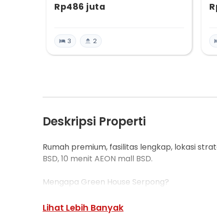
Rp486 juta
R
3
2
Deskripsi Properti
Rumah premium, fasilitas lengkap, lokasi strate
BSD, 10 menit AEON mall BSD.
Mengapa Green House Serpong?
Developer berpengalaman 15 tahun, harga terba
Lihat Lebih Banyak