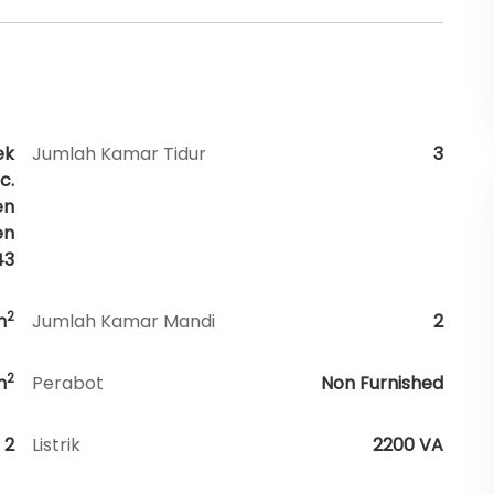
ek
Jumlah Kamar Tidur
3
c.
en
en
43
2
m
Jumlah Kamar Mandi
2
2
m
Perabot
Non Furnished
2
Listrik
2200 VA