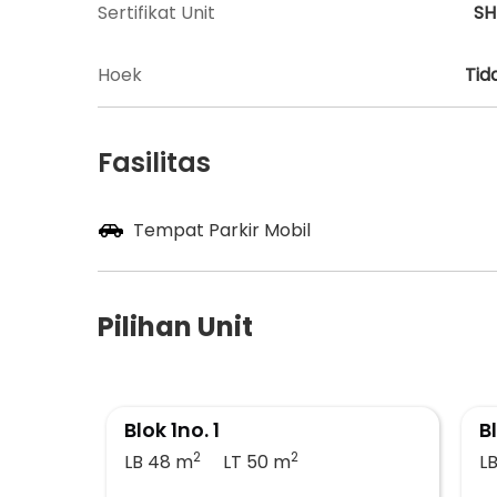
Sertifikat Unit
S
Hoek
Tid
Fasilitas
Tempat Parkir Mobil
Pilihan Unit
Blok 1no. 1
B
2
2
LB 48
m
LT 50
m
L