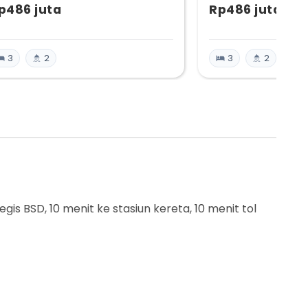
p486 juta
Rp486 juta
3
2
3
2
gis BSD, 10 menit ke stasiun kereta, 10 menit tol
ik, lokasi strategis BSD, legalitas terjamin.