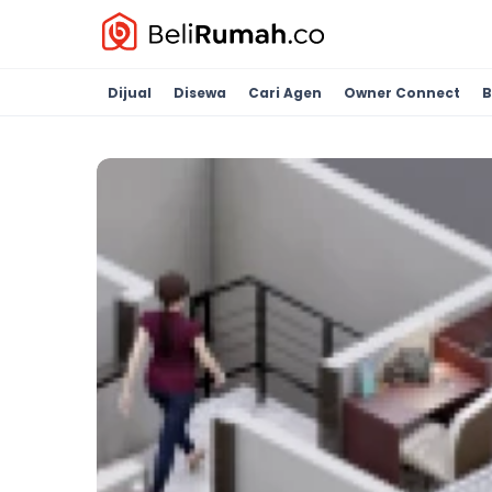
Dijual
Disewa
Cari Agen
Owner Connect
B