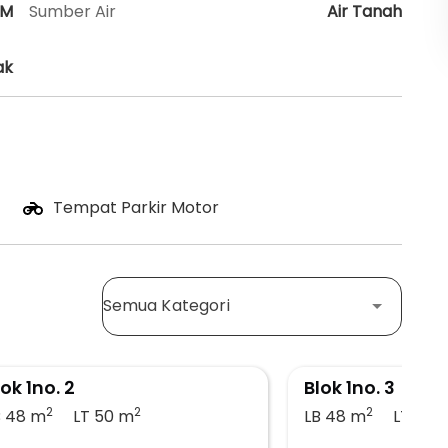
HM
Sumber Air
Air Tanah
ak
Tempat Parkir Motor
Semua Kategori
lok 1no. 2
Blok 1no. 3
2
2
2
B 48
m
LT 50
m
LB 48
m
LT 50