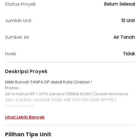
Status Proyek
Belum Selesai
Jumlah Unit
10 Unit
Sumber Air
Air Tanah
Hoek
Tidak
Deskripsi Proyek
Miliki Rumah TANPA DP dekat Kota Cirebon !
Promo :
All-in hanya RP 1 JUTA sampai TERIMA KUNCI (sudah termasuk
Akta Jual Beli, sertifikat SHGB, IMB, PLN 1300 Watt, BPHTB )
Available type :
- 36 dan 45
Lihat Lebih Banyak
Booking Fee Rp 1.000.000
FASILITAS PERUMAHAN
Pilihan Tipe Unit
- Mushola dalam Komplek