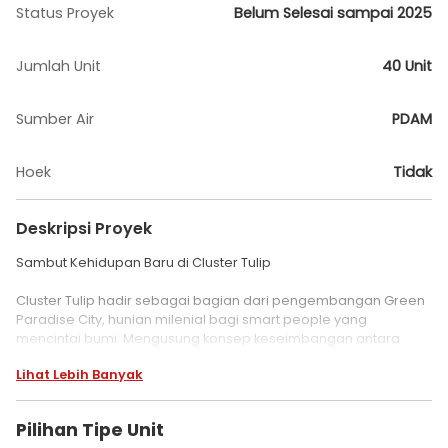
Status Proyek
Belum Selesai sampai 2025
Jumlah Unit
40 Unit
Sumber Air
PDAM
Hoek
Tidak
Deskripsi Proyek
Sambut Kehidupan Baru di Cluster Tulip
Cluster Tulip hadir sebagai bagian dari pengembangan Green
Paradise City, hunian milenial bagi smart people yang
mencintai bumi. Mengusung konsep keseimbangan antara
gaya hidup urban dan harmoni alam, Cluster Tulip menawarkan
Lihat Lebih Banyak
hunian nyaman dengan sentuhan arsitektur Dutch style yang
elegan dan modern.
Pilihan Tipe Unit
Tersedia dalam dua tipe rumah, yaitu Tulip 1 Lantai & Tulip 2