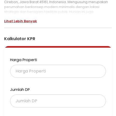
Cirebon, Jawa Barat 45161, Indonesia. Mengusung merupakan
perumahan berkonsep modern minimalis dengan lokasi
strategis dan beragam fasilitas publik. Hunian ini juga
menawarkan kawasan yang memiliki kenyamanan dan
Lihat Lebih Banyak
keasrian yang dipasarkan dengan harga terjangkau. Selain itu
Anda juga tidak dipusingkan dengan ancaman banjir karena
hunian ini berada di kawasan bebas banjir, sehingga penghuni
tak perlu khawatir saat musim hujan datang.
Kalkulator KPR
Harga Properti
Jumlah DP