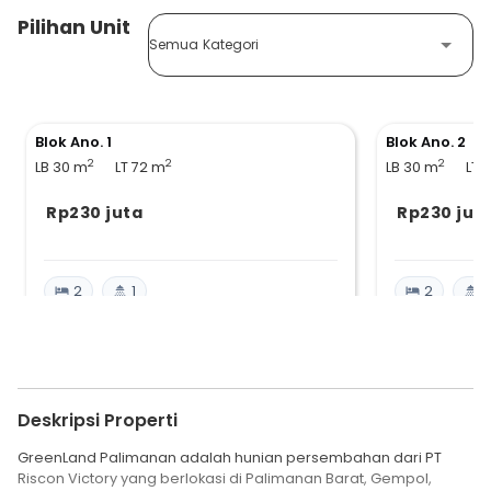
Pilihan Unit
Semua Kategori
Blok Ano. 1
Blok Ano. 2
2
2
2
LB 30
m
LT 72
m
LB 30
m
LT 
Rp230 juta
Rp230 jut
2
1
2
1
Deskripsi Properti
GreenLand Palimanan adalah hunian persembahan dari PT
Riscon Victory yang berlokasi di Palimanan Barat, Gempol,