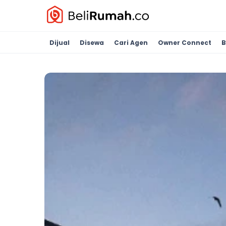
Dijual
Disewa
Cari Agen
Owner Connect
B