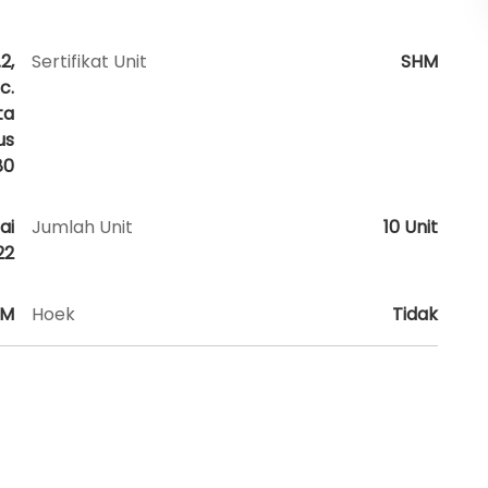
2,
Sertifikat Unit
SHM
c.
ta
us
80
ai
Jumlah Unit
10 Unit
22
AM
Hoek
Tidak