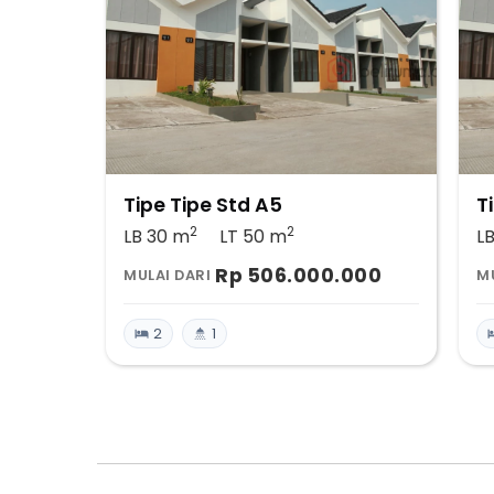
Tipe Tipe Std A5
T
2
2
LB 30
m
LT 50
m
L
Rp 506.000.000
MULAI DARI
MU
2
1