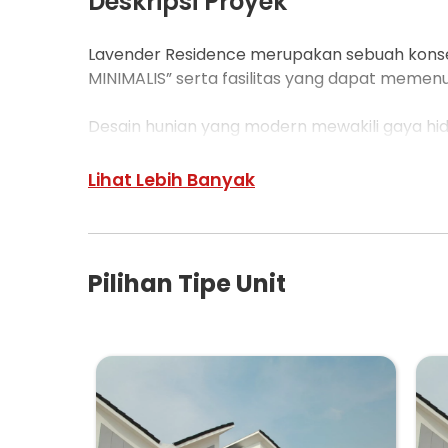
Deskripsi Proyek
Lavender Residence merupakan sebuah kons
MINIMALIS” serta fasilitas yang dapat memen
Desain hunian yang modern mewakili gaya hid
mempertahankan arsitektur tropis yang dipa
Lavender Residence mengutamakan keamana
Lihat Lebih Banyak
Perumahan bergaya modern dan berkelas,hun
di kawasan 3 bisnis center Tanjung Pura yang b
Pilihan Tipe Unit