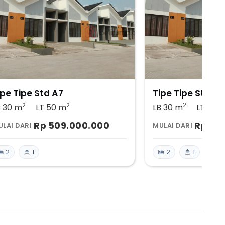
ipe Tipe Std A7
Tipe Tipe Std A6
2
2
2
B 30
m
LT 50
m
LB 30
m
LT 50
Rp 509.000.000
Rp 51
LAI DARI
MULAI DARI
2
1
2
1