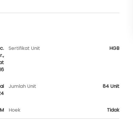
c.
Sertifikat Unit
HGB
.,
at
16
ai
Jumlah Unit
84 Unit
24
AM
Hoek
Tidak