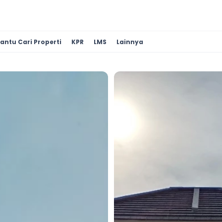
antu Cari Properti
KPR
LMS
Lainnya