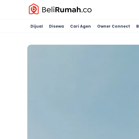
Dijual
Disewa
Cari Agen
Owner Connect
B