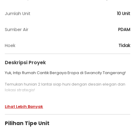
Jumlah Unit
10 Unit
Sumber Air
PDAM
Hoek
Tidak
Deskripsi Proyek
Yuk, Intip Rumah Cantik Bergaya Eropa di Swancity Tangerang!
Temukan hunian 2 lantai siap huni dengan desain elegan dan
lokasi strategis!
Harga mulai dari 900 Jutaan
Lihat Lebih Banyak
Cicilan hanya 5 Jutaan-an
Promo spesial: Skema Cash Bertahap 72x langsung ke
Developer!
Pilihan Tipe Unit
Bonus Gimmick Menarik: