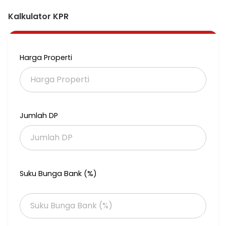
Hubungi Rini sekarang di 0822-5100-92
Unit terbatas, siapa cepat dia dapat!
Kalkulator KPR
Harga Properti
Jumlah DP
Suku Bunga Bank (%)