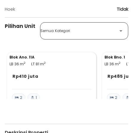
Hoek
Tidak
Pilihan Unit
Semua Kategori
Blok Ano. 11A
Blok Bno. 1
2
2
2
LB 36
m
LT 81
m
LB 36
m
LT 
Rp410 juta
Rp485 jut
2
1
2
1
Deskripsi Properti