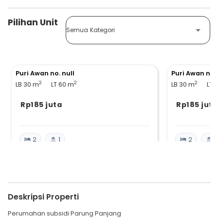
Pilihan Unit
Semua Kategori
Puri Awan no. null
Puri Awan no. 
2
2
2
LB 30
m
LT 60
m
LB 30
m
LT 
Rp185 juta
Rp185 juta
2
1
2
1
Deskripsi Properti
Perumahan subsidi Parung Panjang