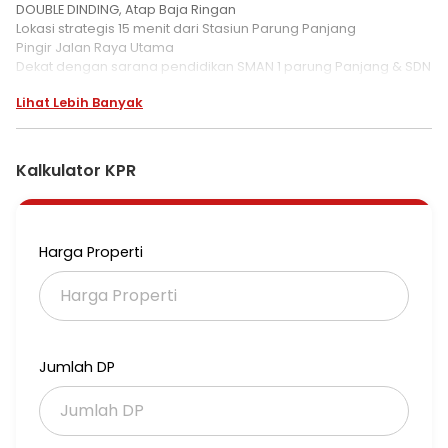
DOUBLE DINDING, Atap Baja Ringan
Lokasi strategis 15 menit dari Stasiun Parung Panjang
Pingir Jalan Raya Utama
Dekat dengan sarana pendidikan SMAN 1 parung Panjang & SDN
jagabaya 03
Lihat Lebih Banyak
Dekat dengan Puskesmas Parung Panjang.
Dekat dengan Kota BSD/Aeon Mall
Kalkulator KPR
Harga Properti
Jumlah DP