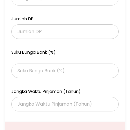
Memiliki luas area 50 hektar
Dilengkapi berbagai fasilitas
Jumlah DP
Kawasan Komersil
Pusat Kuliner
Mini Market
Lapangan Olah Raga
Taman
Masjid dan Musholla
Suku Bunga Bank (%)
SMA Negeri 2 Tajur Halang
Akses transportasi yang mudah :leaves:
Angkot Trayek 111
Stasiun Citayam (3,7 km)
Tol Sawangan 4 (9,8 km)
Jangka Waktu Pinjaman (Tahun)
Fasilitas pendukung di luar perumahan :leaves:
Sekolah Koperasi Keluarga Guru Jakarta (0,5 km)
Water Park (3,3 km)
Rumah Sakit Citama (4,4 km)
Pusat kota
Margo City (14,8 km)
Depok Town Square (13 km)