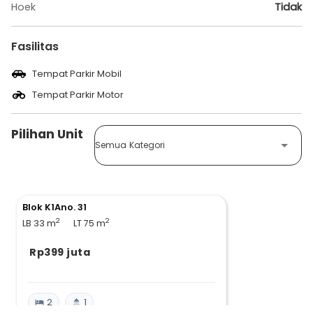
Hoek
Tidak
Fasilitas
Tempat Parkir Mobil
Tempat Parkir Motor
Pilihan Unit
Semua Kategori
Blok K1Ano. 31
2
2
LB 33
m
LT 75
m
Rp399 juta
2
1