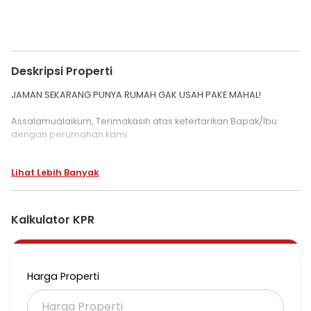
Deskripsi Properti
JAMAN SEKARANG PUNYA RUMAH GAK USAH PAKE MAHAL!
Assalamualaikum, Terimakasih atas ketertarikan Bapak/Ibu
dengan perumahan kami.
Saya Ahmad Mulyana, marketing dan sales dari developer
Lihat Lebih Banyak
perumahan Puri bukit Depok.
Kenapa sih harus memilih Puri Bukit Depok?
Cukup booking 2 juta saja.
Kalkulator KPR
Tanpa DP (gratis).
Sudah dapat huni rumah SHM.
Semua biaya KPR ditanggung pihak Developer.
Harga Properti
Perumahan kami
Sudah dihuni oleh 3000+
Tingkat hunian 80%