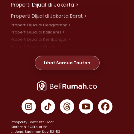
Properti Dijual di Jakarta >
Properti Dijual di Jakarta Barat >
Properti Dijual di Cengkareng >
Properti Dijual di Kalideres >
Properti Dijual di Kembangan >
Properti Dijual di Grogol >
Properti Dijual di Daan Mogot >
Properti Dijual di Meruya >
Lihat Semua Tautan
Properti Dijual di Jelambar >
Properti Dijual di Joglo >
Properti Dijual di Jakarta Pusat >
Properti Dijual di Cempaka Putih >
Properti Dijual di Gambir >
Properti Dijual di Johar Baru >
Properti Dijual di Kemayoran >
Prosperity Tower 8th Floor
Properti Dijual di Menteng >
District 8, SCBD Lot 28
Properti Dijual di Senen >
JI. Jend. Sudirman Kav. 52-53